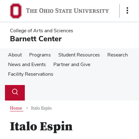
Skip
Skip
to
to
Show
main
main
Links
content
content
College of Arts and Sciences
Barnett Center
About
Programs
Student Resources
Research
News and Events
Partner and Give
Facility Reservations
Su
Search
Toggle
se
search
dialog
Home
Italo Espin
Italo Espin